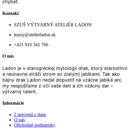
chýbať.
Kontakt
SZUŠ VÝTVARNÝ ATELIÉR LADON
kurzy@atelierladon.sk
+421 910 341 766
O nás
Ladon je v starogréckej mytológii drak, ktorý starostlivo
a neúnavne stráži strom so zlatými jablkami. Tak ako
bájny drak Ladon nedal dopustiť na vzácne jablká ani,
my nespúšťame z očí vaše deti a ich vzácny dar –
výtvarný talent.
Informácie
2 percentá z dane
O nás
Obchodné podmienky