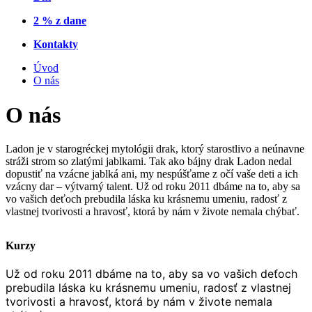
2 % z dane
Kontakty
Úvod
O nás
O nás
Ladon je v starogréckej mytológii drak, ktorý starostlivo a neúnavne
stráži strom so zlatými jablkami. Tak ako bájny drak Ladon nedal
dopustiť na vzácne jablká ani, my nespúšťame z očí vaše deti a ich
vzácny dar – výtvarný talent. Už od roku 2011 dbáme na to, aby sa
vo vašich deťoch prebudila láska ku krásnemu umeniu, radosť z
vlastnej tvorivosti a hravosť, ktorá by nám v živote nemala chýbať.
Kurzy
Už od roku 2011 dbáme na to, aby sa vo vašich deťoch
prebudila láska ku krásnemu umeniu, radosť z vlastnej
tvorivosti a hravosť, ktorá by nám v živote nemala