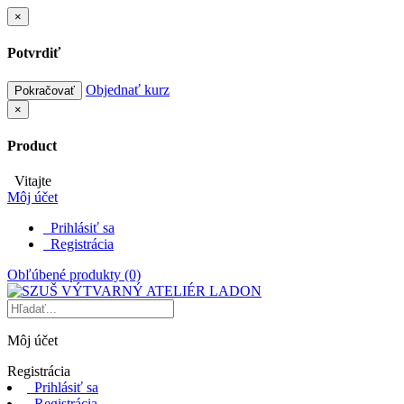
×
Potvrdiť
Objednať kurz
Pokračovať
×
Product
Vitajte
Môj účet
Prihlásiť sa
Registrácia
Obľúbené produkty (0)
Môj účet
Registrácia
Prihlásiť sa
Registrácia