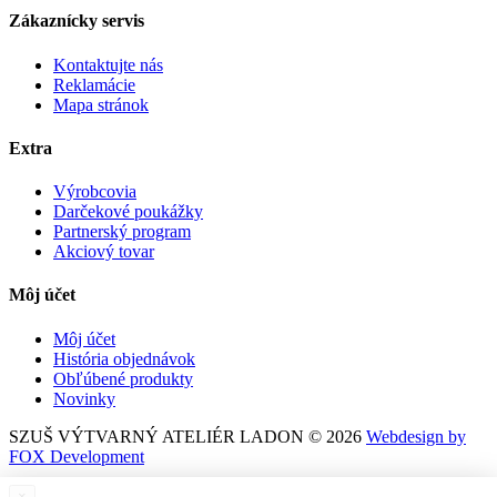
Zákaznícky servis
Kontaktujte nás
Reklamácie
Mapa stránok
Extra
Výrobcovia
Darčekové poukážky
Partnerský program
Akciový tovar
Môj účet
Môj účet
História objednávok
Obľúbené produkty
Novinky
SZUŠ VÝTVARNÝ ATELIÉR LADON © 2026
Webdesign by
FOX Development
×